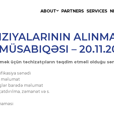
MANAGEMENT
ABOUT
PARTNERS
SERVICES
N
NZIYALARININ ALINM
ÜSABIQƏSI – 20.11.2
mək üçün təchizatçıların təqdim etməli olduğu sənə
ifikasiya sənədi
ə məlumat
 işlər barədə məlumat
 çatdırılma, zəmanət və s.
naməsi