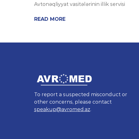
Avtonəqliyyat vasitələrinin illik servisi
READ MORE
To report a suspected misconduct or
other concerns, please contact
speakup@avromed.az
.