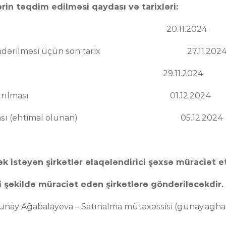
ərin təqdim edilməsi qaydası və tarixləri:
lan olunması 20.11.2024
nin göndərilməsi üçün son tarix 27.11.202
mətləndirmə 29.11.2024
 yekunlaşdırılması 01.12.2024
alanması (ehtimal olunan) 05.12.2024
k istəyən şirkətlər əlaqələndirici şəxsə müraciət e
 şəkildə müraciət edən şirkətlərə göndəriləcəkdir.
nay Ağabalayeva – Satınalma mütəxəssisi (
gunay.agha