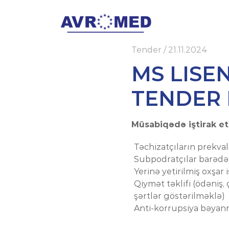
Tender
/
21.11.2024
MS LISE
TENDER M
Müsabiqədə iştirak et
Təchizatçıların prekval
Subpodratçılar barəd
Yerinə yetirilmiş oxşar
Qiymət təklifi (ödəniş,
şərtlər göstərilməklə)
Anti-korrupsiya bəyan