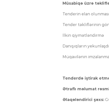
Müsabiqə üzrə təklifl
Tenderin e
Tender təklifləri
İlkin qiy
Danışıqların
Müqavilənin imz
Tenderdə iştirak etmə
Ətraflı məlumat rəsmi
Əlaqələndirici şəxs:
Gu