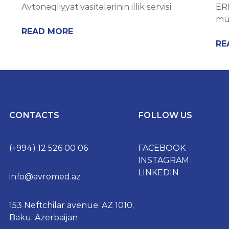
Avtonəqliyyat vasitələrinin illik servisi
ERP
müs
READ MORE
RE
CONTACTS
FOLLOW US
(+994) 12 526 00 06
FACEBOOK
INSTAGRAM
LINKEDIN
info@avromed.az
153 Neftchilar avenue, AZ 1010,
Baku, Azerbaijan