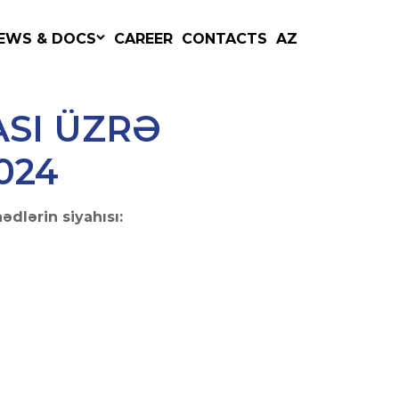
DOCUMENTS
EWS & DOCS
CAREER
CONTACTS
AZ
ASI ÜZRƏ
024
dlərin siyahısı: