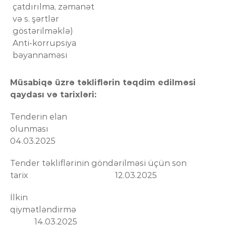
çatdırılma, zəmanət
və s. şərtlər
göstərilməklə)
Anti-korrupsiya
bəyannaməsi
Müsabiqə üzrə təkliflərin təqdim edilməsi
qaydası və tarixləri:
Tenderin elan
olunması
04.03.2025
Tender təkliflərinin göndərilməsi üçün son
tarix 12.03.2025
İlkin
qiymətləndirmə
14.03.2025