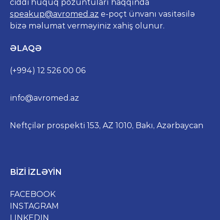
ciddi hüquq pozuntuları haqqında
speakup@avromed.az
e-poçt ünvanı vasitəsilə
bizə məlumat verməyiniz xahiş olunur.
ƏLAQƏ
(+994) 12 526 00 06
info@avromed.az
Neftçilər prospekti 153, AZ 1010, Bakı, Azərbaycan
BIZI IZLƏYIN
FACEBOOK
INSTAGRAM
LINKEDIN