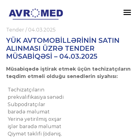
Tender
/
04.03.2025
YÜK AVTOMOBILLƏRININ SATIN
ALINMASI ÜZRƏ TENDER
MÜSABIQƏSI – 04.03.2025
Müsabiqədə iştirak etmək üçün təchizatçıların
təqdim etməli olduğu sənədlərin siyahısı:
Təchizatçıların
prekvalifikasiya sənədi
Subpodratçılar
barədə məlumat
Yerinə yetirilmiş oxşar
işlər barədə məlumat
Qiymət təklifi (ödəniş,