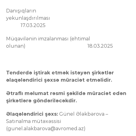
Danışıqların
yekunlaşdırılması
17.03.2025
Müqavilənin imzalanması (ehtimal
olunan) 18.03.2025
Tenderdə iştirak etmək istəyən şirkətlər
əlaqələndirici şəxsə müraciət etməlidir.
Ətraflı məlumat rəsmi şəkildə müraciət edən
şirkətlərə göndəriləcəkdir.
Əlaqələndirici şəxs:
Günel Ələkbərova –
Satınalma mütəxəssisi
(
gunel.alakbarova@avromed.az
)